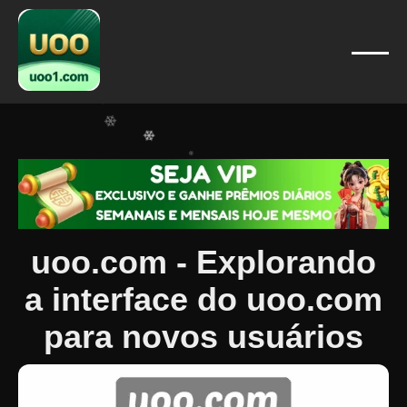
❄
❄
❄
❄
❄
❄
❄
❄
❄
uoo.com - Explorando
a interface do uoo.com
para novos usuários